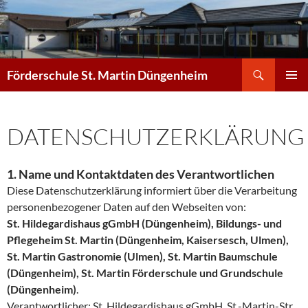
Zum
Inhalt
springen
Suchen
Förderschule St. Martin Düngenheim
PRIMÄR
MENÜ
DATENSCHUTZERKLÄRUNG
1. Name und Kontaktdaten des Verantwortlichen
Diese Datenschutzerklärung informiert über die Verarbeitung
personenbezogener Daten auf den Webseiten von:
St. Hildegardishaus gGmbH (Düngenheim), Bildungs- und
Pflegeheim St. Martin (Düngenheim, Kaisersesch, Ulmen),
St. Martin Gastronomie (Ulmen), St. Martin Baumschule
(Düngenheim), St. Martin Förderschule und Grundschule
(Düngenheim)
.
Verantwortlicher: St. Hildegardishaus gGmbH, St.-Martin-Str.