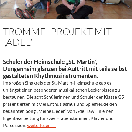
TROMMELPROJEKT MIT
„ADEL“
Schüler der Heimschule „St. Martin“,
Düngenheim glänzen bei Auftritt mit teils selbst
gestalteten Rhythmusinstrumenten.
Im großen Singkreis der St.-Martin-Heimschule gab es
unlängst einen besonderen musikalischen Leckerbissen zu
bestaunen. Die acht Schülerinnen und Schüler der Klasse G5
präsentierten mit viel Enthusiasmus und Spielfreude den
bekannten Song „Meine Lieder“ von Adel Tawil in einer
Eigenbearbeitung für zwei Frauenstimmen, Klavier und
Trommelprojekt mit „Adel“
Percussion.
weiterlesen
→