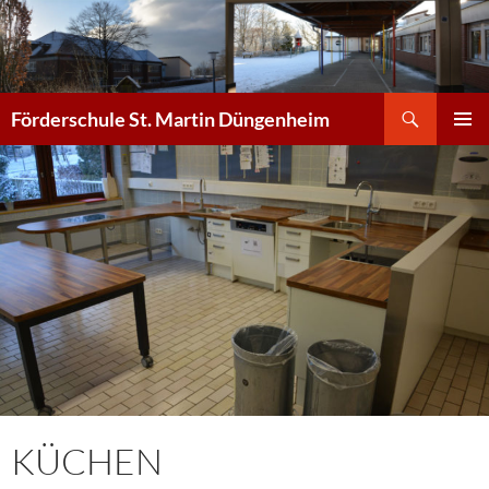
Zum
Inhalt
springen
Suchen
Förderschule St. Martin Düngenheim
PRIMÄR
MENÜ
KÜCHEN