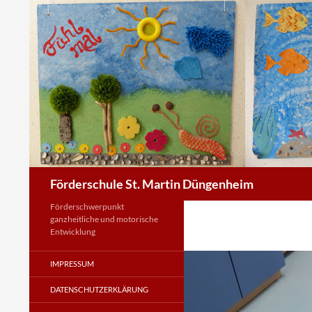
Zum
Inhalt
springen
Suchen
Förderschule St. Martin Düngenheim
Förderschwerpunkt
ganzheitliche und motorische
Entwicklung
IMPRESSUM
DATENSCHUTZERKLÄRUNG