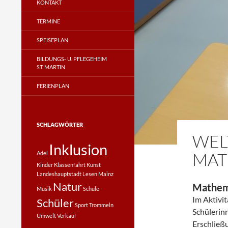
KONTAKT
TERMINE
SPEISEPLAN
BILDUNGS- U. PFLEGEHEIM
ST. MARTIN
FERIENPLAN
SCHLAGWÖRTER
WEL
Inklusion
ATH
Adel
Kinder
Klassenfahrt
Kunst
Landeshauptstadt
Lesen
Mainz
Natur
Mathem
Musik
Schule
Im Aktivit
Schüler
Sport
Trommeln
Schülerin
Umwelt
Verkauf
Erschließ