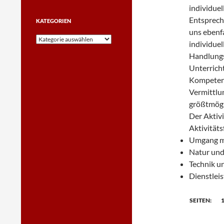
individuel
Entsprech
KATEGORIEN
uns ebenfa
Kategorien
individue
Handlungs
Unterrich
Kompetenz
Vermittlu
größtmögl
Der Aktiv
Aktivität
Umgang mi
Natur und
Technik u
Dienstlei
SEITEN: