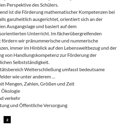
len Perspektive des Schülers.
end ist die Förderung mathematischer Kompetenzen bei
lls ganzheitlich ausgerichtet, orientiert sich an der
llen Ausgangslage und basiert auf dem
orientierten Unterricht. Im fächerübergreifenden
t fördern wir pränummerische und nummerische
en, immer im Hinblick auf den Lebensweltbezug und der
ng von Handlungskompetenz zur Förderung der
ichen Selbstständigkeit.
itätsbereich Welterschließung umfasst bedeutsame
sfelder wie unter anderem …
t Mengen, Zahlen, Größen und Zeit
 Ökologie
nd verkehr
stung und Öffentliche Versorgung
1
2