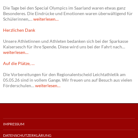
Die Tage bei den Special Olympics im Saarland waren etwas ganz
Besonderes. Die Eindrücke und Emotionen waren überwältigend für
Schülerinnen,…
weiterlesen…
Herzlichen Dank
Unsere Athletinnen und Athleten bedanken sich bei der Sparkasse
Kaisersesch für ihre Spende. Diese wird uns bei der Fahrt nach…
weiterlesen…
Auf die Plätze, …
Die Vorbereitungen für den Regionalentscheid Leichtathletik am
05.05.26 sind in vollem Gange. Wir freuen uns auf Besuch aus vielen
Förderschulen…
weiterlesen…
IMPRESSUM
DATENSCHUTZERKLÄRUNG